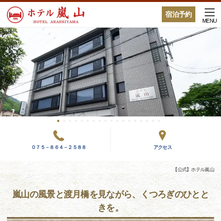
宿泊予約
MENU
０７５－８６４－２５８８
アクセス
【公式】ホテル嵐山
嵐山の風景と渡月橋を見ながら、くつろぎのひとと
きを。