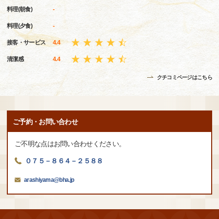
料理(朝食)
-
料理(夕食)
-
接客・サービス
4.4
清潔感
4.4
クチコミページはこちら
ご予約・お問い合わせ
ご不明な点はお問い合わせください。
０７５－８６４－２５８８
arashiyama@bha.jp