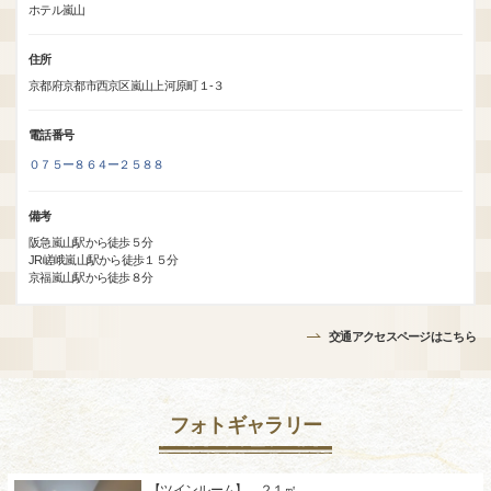
ホテル嵐山
住所
京都府京都市西京区嵐山上河原町１-３
電話番号
０７５ー８６４ー２５８８
備考
阪急嵐山駅から徒歩５分
JR嵯峨嵐山駅から徒歩１５分
京福嵐山駅から徒歩８分
交通アクセスページはこちら
フォトギャラリー
【ツインルーム】 ２１㎡