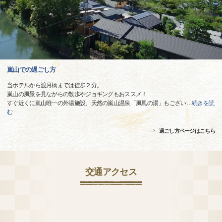
嵐山での過ごし方
当ホテルから渡月橋までは徒歩２分。
嵐山の風景を見ながらの散歩やジョギングもおススメ！
すぐ近くに嵐山唯一の外湯施設、天然の嵐山温泉「風風の湯」もござい
…
続きを読
む
過ごし方ページはこちら
交通アクセス