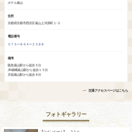
ホテル嵐山
住所
京都府京都市西京区嵐山上河原町１-３
電話番号
０７５ー８６４ー２５８８
備考
阪急嵐山駅から徒歩５分
JR嵯峨嵐山駅から徒歩１５分
京福嵐山駅から徒歩８分
交通アクセスページはこちら
フォトギャラリー
【ツインルーム】 ２１㎡