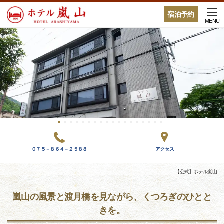
宿泊予約
MENU
０７５－８６４－２５８８
アクセス
【公式】ホテル嵐山
嵐山の風景と渡月橋を見ながら、くつろぎのひとと
きを。