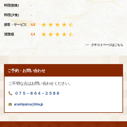
料理(朝食)
-
料理(夕食)
-
接客・サービス
4.4
清潔感
4.4
クチコミページはこちら
ご予約・お問い合わせ
ご不明な点はお問い合わせください。
０７５－８６４－２５８８
arashiyama@bha.jp