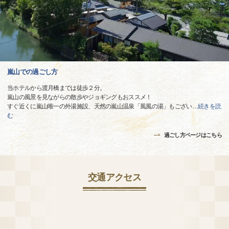
嵐山での過ごし方
当ホテルから渡月橋までは徒歩２分。
嵐山の風景を見ながらの散歩やジョギングもおススメ！
すぐ近くに嵐山唯一の外湯施設、天然の嵐山温泉「風風の湯」もござい
…
続きを読
む
過ごし方ページはこちら
交通アクセス