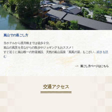
嵐山での過ごし方
当ホテルから渡月橋までは徒歩２分。
嵐山の風景を見ながらの散歩やジョギングもおススメ！
すぐ近くに嵐山唯一の外湯施設、天然の嵐山温泉「風風の湯」もござい
…
続きを読
む
過ごし方ページはこちら
交通アクセス