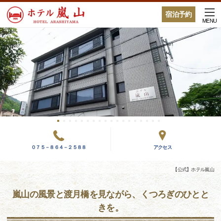
宿泊予約
MENU
０７５－８６４－２５８８
アクセス
【公式】ホテル嵐山
嵐山の風景と渡月橋を見ながら、くつろぎのひとと
きを。