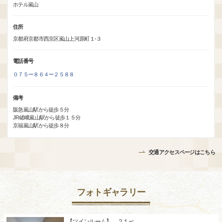
ホテル嵐山
住所
京都府京都市西京区嵐山上河原町１-３
電話番号
０７５ー８６４ー２５８８
備考
阪急嵐山駅から徒歩５分
JR嵯峨嵐山駅から徒歩１５分
京福嵐山駅から徒歩８分
交通アクセスページはこちら
フォトギャラリー
【ツインルーム】 ２１㎡