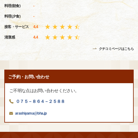
料理(朝食)
-
料理(夕食)
-
接客・サービス
4.4
清潔感
4.4
クチコミページはこちら
ご予約・お問い合わせ
ご不明な点はお問い合わせください。
０７５－８６４－２５８８
arashiyama@bha.jp